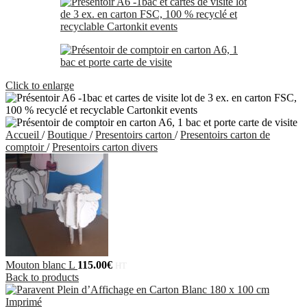
Click to enlarge
Accueil
/
Boutique
/
Presentoirs carton
/
Presentoirs carton de
comptoir
/
Presentoirs carton divers
Mouton blanc L
115.00
€
HT
Back to products