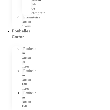
A6
de
comptoir
Presentoirs
carton
divers
Poubelles
Carton
Poubelle
en
carton
50
litres
Poubelle
en
carton
130
litres
Poubelle
en
carton
150