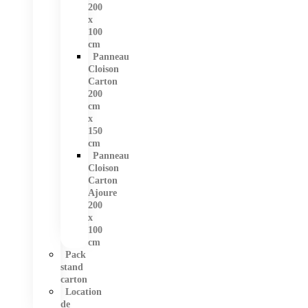
200
x
100
cm
Panneau
Cloison
Carton
200
cm
x
150
cm
Panneau
Cloison
Carton
Ajoure
200
x
100
cm
Pack
stand
carton
Location
de