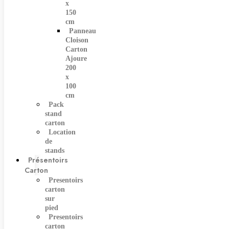
x
150
cm
Panneau
Cloison
Carton
Ajoure
200
x
100
cm
Pack
stand
carton
Location
de
stands
Présentoirs
Carton
Presentoirs
carton
sur
pied
Presentoirs
carton