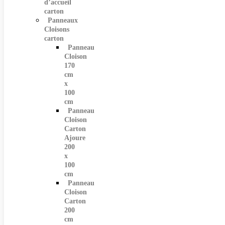
d’accueil
carton
Panneaux
Cloisons
carton
Panneau
Cloison
170
cm
x
100
cm
Panneau
Cloison
Carton
Ajoure
200
x
100
cm
Panneau
Cloison
Carton
200
cm