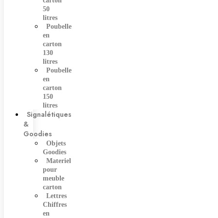
carton
50
litres
Poubelle
en
carton
130
litres
Poubelle
en
carton
150
litres
Signalétiques
&
Goodies
Objets
Goodies
Materiel
pour
meuble
carton
Lettres
Chiffres
en